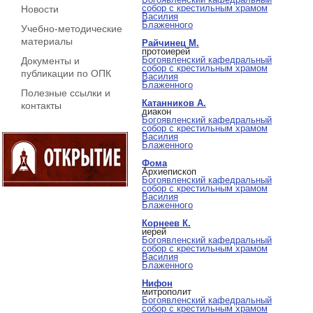
собор с крестильным храмом
Новости
Василия
Блаженного
Учебно-методические
материалы
Райчинец М.
протоиерей
Богоявленский кафедральный
Документы и
собор с крестильным храмом
публикации по ОПК
Василия
Блаженного
Полезные ссылки и
Катанников А.
контакты
диакон
Богоявленский кафедральный
собор с крестильным храмом
Василия
Блаженного
Фома
Архиепископ
Богоявленский кафедральный
собор с крестильным храмом
Василия
Блаженного
Корнеев К.
иерей
Богоявленский кафедральный
собор с крестильным храмом
Василия
Блаженного
Нифон
митрополит
Богоявленский кафедральный
собор с крестильным храмом