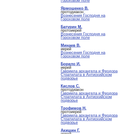
Гороховом поле
Ярмошенко В.
протодиакон
Вознесения Господня на
Гороховом поле
Батурин М.
протоиерей
Вознесения Господня на
Гороховом поле
Минаев В.
иерей
Вознесения Господня на
Гороховом поле
Борило И.
иерей
Гавриила архангела и Феодора
Стратилата в Антиохийском
подворье
Кислов С.
протодиакон
Гавриила архангела и Феодора
Стратилата в Антиохийском
подворье
Трофимов Н.
протоиерей
Гавриила архангела и Феодора
Стратилата в Антиохийском
подворье
Акишин Г.
иерей