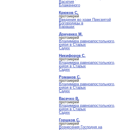
Василия
Блаженного
Крюков С.
протоиерей
Введения во храм Пресвятой
Богородицы в
Барашах
Донченко М.
протоиерей
Владимира равноапостольного,
князя в Старых
Садех
Никифоров С.
протоиерей
Владимира равноапостольного,
князя в Старых
Садех
Романов С.
протоиерей
Владимира равноапостольного,
князя в Старых
Садех
Васечко В.
протоиерей
Владимира равноапостольного,
князя в Старых
Садех
Горшков С.
протоиерей
Вознесения Господня на