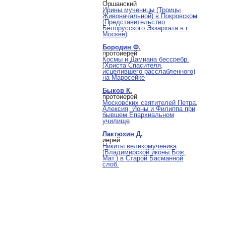
Оршанский
Ирины мученицы (Троицы
Живоначальной) в Покровском
(Представительство
Белорусского Экзархата в г.
Москве)
Бородин Ф.
протоиерей
Космы и Дамиана бессребр.
(Христа Спасителя,
исцелившего расслабленного)
на Маросейке
Быков К.
протоиерей
Московских святителей Петра,
Алексия, Ионы и Филиппа при
бывшем Епархиальном
училище
Лактюхин Д.
иерей
Никиты великомученика
(Владимирской иконы Бож.
Мат.) в Старой Басманной
слоб.