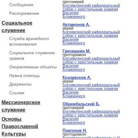
протоиерей
Сообщения
Богоявленский кафедральный
собор с крестильным храмом
Василия
Распоряжения
Блаженного
Социальное
Артамонов А.
иерей
служение
Богоявленский кафедральный
собор с крестильным храмом
Служба врачебного
Василия
Блаженного
вспоможения
Гречишкин М.
Социальное служение
протодиакон
храмов
Богоявленский кафедральный
собор с крестильным храмом
Василия
Окормляемые объекты
Блаженного
Нужна помощь
Козливсков А.
иерей
Документы
Богоявленский кафедральный
собор с крестильным храмом
Василия
Ссылки
Блаженного
Миссионерское
Обрембальский Б.
протоиерей
служение
Богоявленский кафедральный
собор с крестильным храмом
Основы
Василия
Блаженного
Православной
Платонов Н.
Культуры
протодиакон
Богоявленский кафедральный