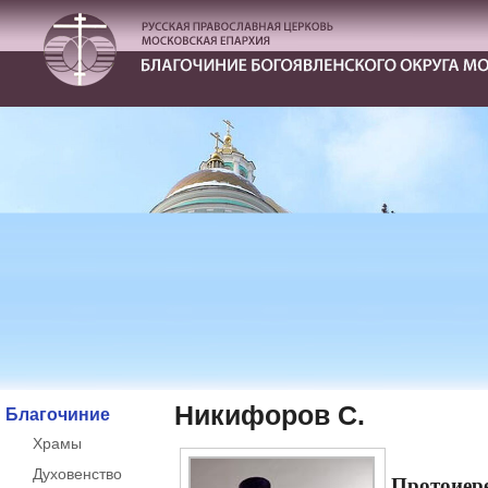
Никифоров С.
Благочиние
Храмы
Духовенство
Протои