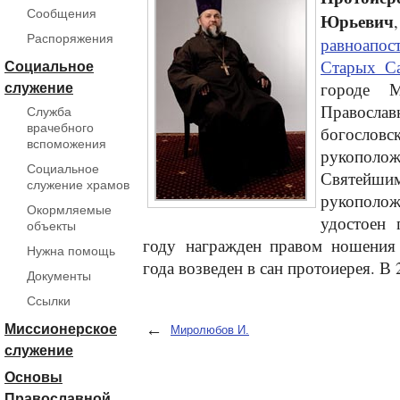
Сообщения
Юрьевич
Распоряжения
равноапо
Старых С
Социальное
городе 
служение
Правос
Служба
врачебного
богословс
вспоможения
рукополож
Социальное
Святей
служение храмов
рукополо
Окормляемые
удостоен 
объекты
году награжден правом ношения 
Нужна помощь
года возведен в сан протоиерея. В
Документы
Ссылки
←
Миссионерское
Миролюбов И.
служение
Основы
Православной