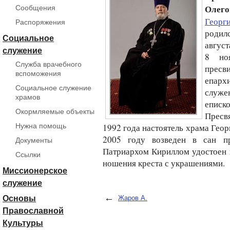
Олего
Сообщения
Георг
Распоряжения
родил
Социальное
август
служение
8 но
Служба врачебного
пресв
вспоможения
епарх
Социальное служение
служе
храмов
еписк
Окормляемые объекты
Пресв
Нужна помощь
1992 года настоятель храма Гео
2005 году возведен в сан п
Документы
Патриархом Кириллом удостоен 
Ссылки
ношения креста с украшениями.
Миссионерское
служение
←
Основы
Жаров А.
Православной
Культуры