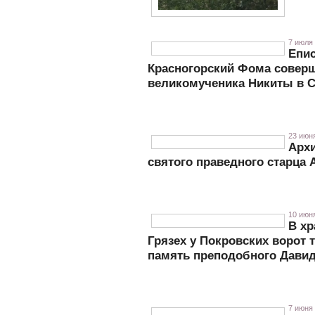
7 июля 
Епи
Красногорский Фома совер
великомученика Никиты в 
23 июня
Архи
святого праведного старца 
10 июня
В х
Грязех у Покровских ворот 
память преподобного Давид
7 июня 