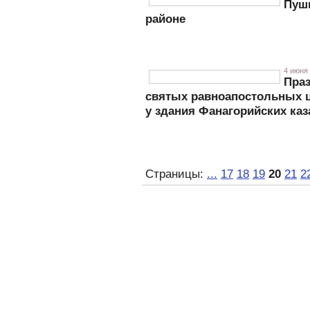
Пуш
районе
4 июня 
Пра
святых равноапостольных ц
у здания Фанагорийских ка
Страницы:
...
17
18
19
20
21
2