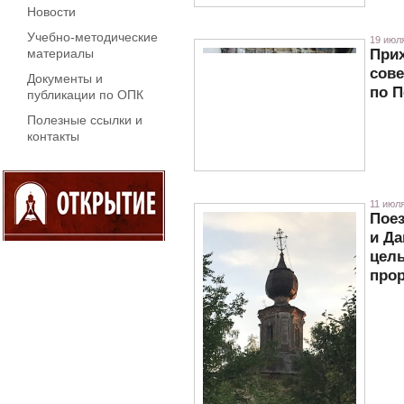
Новости
Учебно-методические
19 июля
Прих
материалы
сов
Документы и
по 
публикации по ОПК
Полезные ссылки и
контакты
11 июля
Поез
и Да
цель
прор