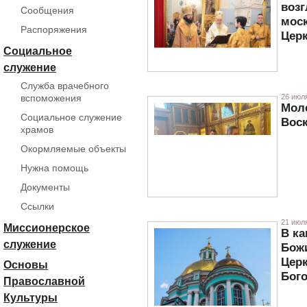
возг
Сообщения
мос
Распоряжения
Цер
Социальное
служение
Служба врачебного
вспоможения
26 июля
Моле
Социальное служение
Воск
храмов
Окормляемые объекты
Нужна помощь
Документы
Ссылки
21 июля
Миссионерское
В ка
служение
Божи
Цер
Основы
Бог
Православной
Культуры