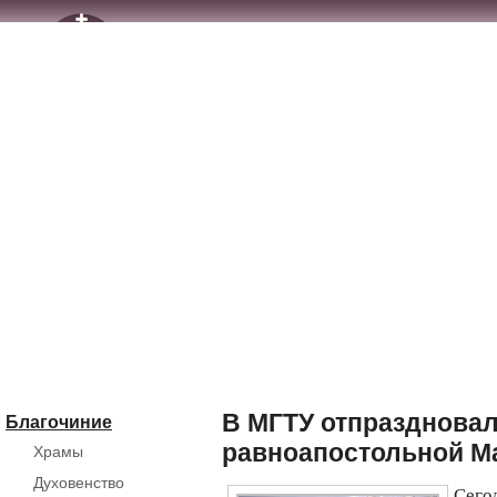
В МГТУ отпраздновал
Благочиние
равноапостольной М
Храмы
Духовенство
Сег