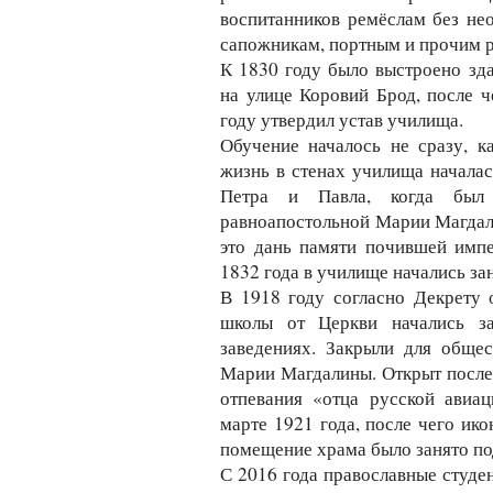
воспитанников ремёслам без нео
сапожникам, портным и прочим 
К 1830 году было выстроено зд
на улице Коровий Брод, после 
году утвердил устав училища.
Обучение началось не сразу, к
жизнь в стенах училища началас
Петра и Павла, когда был
равноапостольной Марии Магдал
это дань памяти почившей импе
1832 года в училище начались за
В 1918 году согласно Декрету 
школы от Церкви начались з
заведениях. Закрыли для обще
Марии Магдалины. Открыт после 
отпевания «отца русской авиа
марте 1921 года, после чего ик
помещение храма было занято п
С 2016 года православные студе