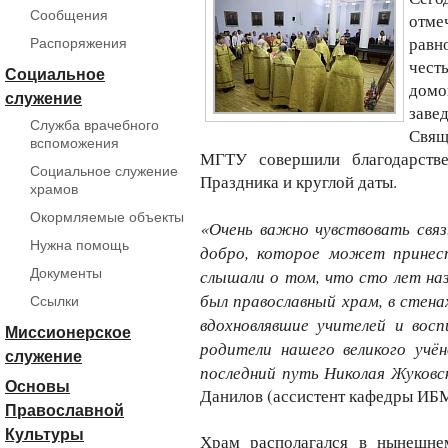
Сообщения
отм
равн
Распоряжения
чест
Социальное
дом
служение
за
Служба врачебного
Свящ
вспоможения
МГТУ совершили благодарстве
Социальное служение
Праздника и круглой даты.
храмов
Окормляемые объекты
«Очень важно чувствовать связь
Нужна помощь
добро, которое может принест
слышали о том, что сто лет на
Документы
был православный храм, в стена
Ссылки
вдохновлявшие учителей и восп
Миссионерское
родители нашего великого учё
служение
последний путь Николая Жуковс
Основы
Данилов (ассистент кафедры ИБ
Православной
Культуры
Храм располагался в нынешне