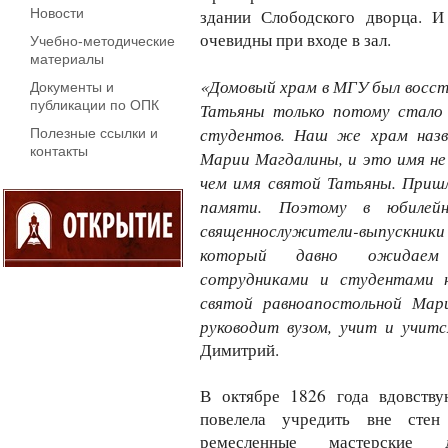
Новости
здании Слободского дворца. И
очевидны при входе в зал.
Учебно-методические
материалы
«Домовый храм в МГУ был восста
Документы и
публикации по ОПК
Татьяны только потому стало 
студентов. Наш же храм назв
Полезные ссылки и
контакты
Марии Магдалины, и это имя не
чем имя святой Татьяны. Пришл
памяти. Поэтому в юбилей
священнослужители-выпускн
который давно ожидаем в
сотрудниками и студентами н
святой равноапостольной Мар
руководит вузом, учит и учит
Димитрий.
В октябре 1826 года вдовств
повелела учредить вне стен
ремесленные мастерские д