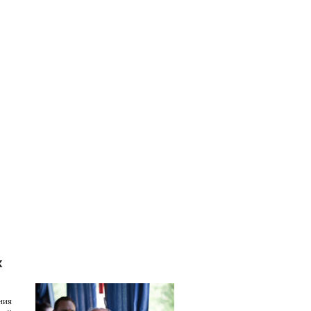
х
Случайное фото
ния