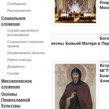
Епар
Сообщения
Мос
Распоряжения
Социальное
служение
Служба врачебного
вспоможения
15 дека
Бого
Социальное служение
иконы Божьей Матери в Пе
храмов
Окормляемые объекты
Нужна помощь
8 декаб
Встр
Документы
МГТ
Ссылки
Бла
Але
Миссионерское
служение
Основы
Православной
Культуры