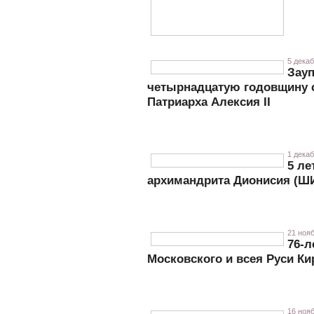
5 декаб
Зауп
четырнадцатую годовщину 
Патриарха Алексия II
1 декаб
5 ле
архимандрита Дионисия (
21 нояб
76-л
Московского и всея Руси К
16 нояб