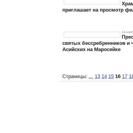
Хра
приглашает на просмотр фи
14 нояб
Прес
святых бессребренников и 
Асийских на Маросейке
Страницы:
...
13
14
15
16
17
1