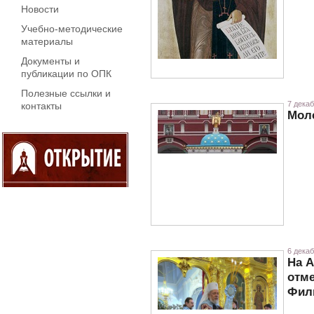
Новости
Учебно-методические
материалы
Документы и
публикации по ОПК
Полезные ссылки и
7 декаб
контакты
Моле
6 декаб
На А
отм
Фил