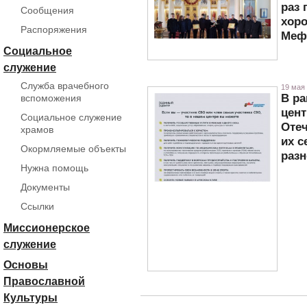
раз
Сообщения
хор
Распоряжения
Меф
Социальное
служение
Служба врачебного
19 мая 
В ра
вспоможения
цент
Социальное служение
Отеч
храмов
их с
Окормляемые объекты
разн
Нужна помощь
Документы
Ссылки
Миссионерское
служение
Основы
Православной
Культуры