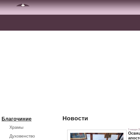
Новости
Благочиние
Храмы
5 января 20
Освящ
Духовенство
апост