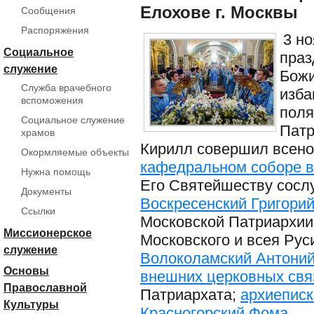
Елохове г. Москвы
Сообщения
Распоряжения
3 но
Социальное
праз
служение
Божи
Служба врачебного
изба
вспоможения
поля
Социальное служение
Патр
храмов
Кирилл совершил всен
Окормляемые объекты
кафедральном соборе в
Нужна помощь
Его Святейшеству сосл
Документы
Воскресенский Григори
Ссылки
Московской Патриархии
Миссионерское
Московского и всея Руси
служение
Волоколамский Антони
Основы
внешних церковных свя
Православной
Патриархата;
архиеписк
Культуры
Красногорский Фома
,