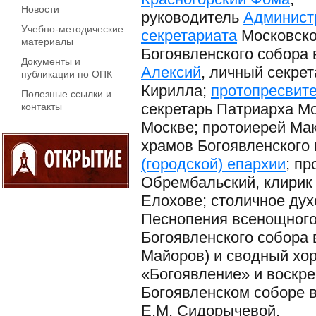
Новости
руководитель
Админист
Учебно-методические
секретариата
Московско
материалы
Богоявленского собора 
Документы и
Алексий
, личный секре
публикации по ОПК
Кирилла;
протопресвит
Полезные ссылки и
секретарь Патриарха Мос
контакты
Москве; протоиерей Ма
храмов Богоявленского 
(городской) епархии
; п
Обрембальский, клирик 
Елохове; столичное дух
Песнопения всенощного
Богоявленского собора 
Майоров) и сводный хо
«Богоявление» и воскр
Богоявленском соборе 
Е.М. Сидорычевой.