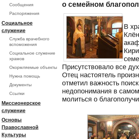
о семейном благопол
Сообщения
Распоряжения
Социальное
В хр
служение
Клён
Служба врачебного
ака
вспоможения
Кири
Социальное служение
семе
храмов
Присутствовало все дух
Окормляемые объекты
Отец настоятель произн
Нужна помощь
отметил важность поис
Документы
недопонимания в самом 
Ссылки
молиться о благополучи
Миссионерское
служение
Основы
Православной
Культуры