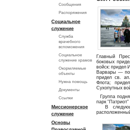
Сообщения
Распоряжения
Социальное
служение
Служба
врачебного
вспоможения
Социальное
Главный Прес
служение храмов
боковых приде
войск: придел 
Окормляемые
Варвары — пок
объекты
придел св. а
Нужна помощь
Флота; приде
Сухопутных вой
Документы
Группа поднял
Ссылки
парк "Патриот"
Миссионерское
В следующий
расположенный
служение
Основы
Православной