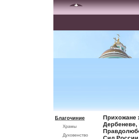
Прихожане 
Благочиние
Дербеневе,
Храмы
Правдолюбо
Духовенство
Сил России