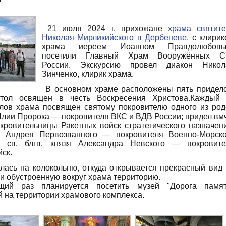
21 июля 2024 г. прихожане
храма святите
Николая Мирликийского в Дербеневе,
с клирик
храма иереем Иоанном Правдолюбовы
посетили Главный Храм Вооружённых С
России. Экскурсию провел диакон Никол
Зинченко, клирик храма.
В основном храме расположены пять придело
тол освящен в честь Воскресения Христова.Каждый 
лов храма посвящен святому покровителю одного из род
Илии Пророка — покровителя ВКС и ВДВ России; придел вм
ровительницы Ракетных войск стратегического назначени
п. Андрея Первозванного — покровителя Военно-Морско
л св. блгв. князя Александра Невского — покровите
ск.
ась на колокольню, откуда открывается прекрасный вид 
 и обустроенную вокруг храма территорию.
 раз планируется посетить музей "Дорога памят
 на территории храмового комплекса.