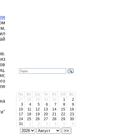
ля
ом
м,
ил
ай
Календарь
в.
из
Поиск
ов
чц.
я;
го
ля
Архив
Пн
Вт
Ср
Чт
Пт
Сб
Вс
27
28
29
30
31
1
2
на
3
4
5
6
7
8
9
10
11
12
13
14
15
16
и"
17
18
19
20
21
22
23
24
25
26
27
28
29
30
31
1
2
3
4
5
6