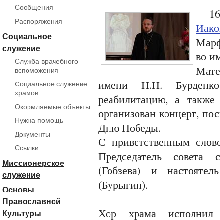
Сообщения
16 м
Распоряжения
Иако
Социальное
Марф
служение
во и
Служба врачебного
Мате
вспоможения
имени Н.Н. Бурденко
Социальное служение
храмов
реабилитацию, а также
Окормляемые объекты
организован концерт, по
Нужна помощь
Дню Победы.
Документы
С приветственным слов
Ссылки
Председатель совета 
Миссионерское
(Гобзева) и настояте
служение
(Бурыгин).
Основы
Православной
Хор храма исполнил 
Культуры