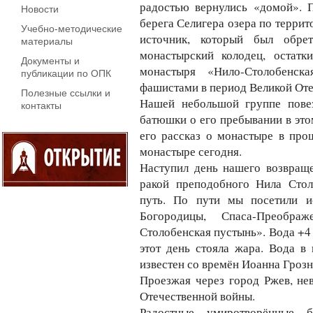
радостью вернулись «домой». 
Новости
берега Селигера озера по террит
Учебно-методические
источник, который был обре
материалы
монастырский колодец, остатк
Документы и
монастыря «Нило-Столобенск
публикации по ОПК
фашистами в период Великой Оте
Полезные ссылки и
Нашей небольшой группе повез
контакты
батюшки о его пребывании в это
его рассказ о монастыре в про
монастыре сегодня.
Наступил день нашего возвращ
ракой преподобного Нила Стол
путь. По пути мы посетили и
Богородицы, Спаса-Преобра
Столобенская пустынь». Вода +4 г
этот день стояла жара. Вода в 
известен со времён Иоанна Грозн
Проезжая через город Ржев, не
Отечественной войны.
Радостные, умиротворённые, 