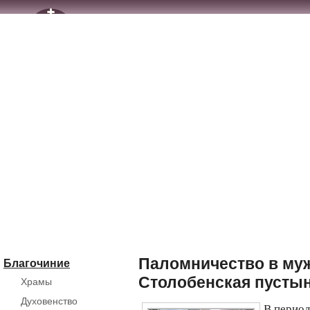
Паломничество в му
Благочиние
Столобенская пусты
Храмы
Духовенство
В период