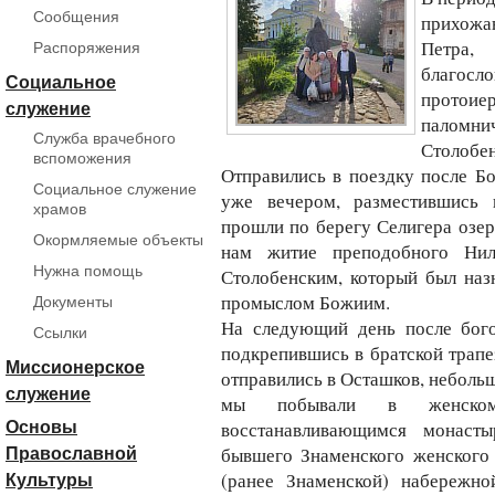
Сообщения
прихож
Петра,
Распоряжения
благосл
Социальное
протоие
служение
паломни
Служба врачебного
Столобен
вспоможения
Отправились в поездку после Б
Социальное служение
уже вечером, разместившись 
храмов
прошли по берегу Селигера озер
Окормляемые объекты
нам житие преподобного Нил
Нужна помощь
Столобенским, который был наз
промыслом Божиим.
Документы
На следующий день после бог
Ссылки
подкрепившись в братской трапе
Миссионерское
отправились в Осташков, неболь
служение
мы побывали в женском
восстанавливающимся монаст
Основы
бывшего Знаменского женского 
Православной
(ранее Знаменской) набережно
Культуры