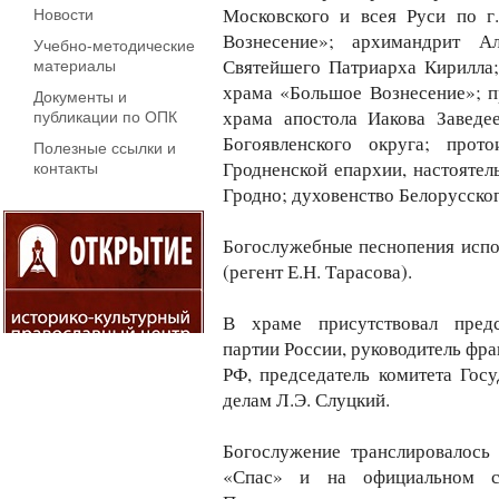
Московского и всея Руси по г
Новости
Вознесение»; архимандрит Ал
Учебно-методические
Святейшего Патриарха Кирилла;
материалы
храма «Большое Вознесение»; п
Документы и
храма апостола Иакова Заведе
публикации по ОПК
Богоявленского округа; прот
Полезные ссылки и
Гродненской епархии, настоятел
контакты
Гродно; духовенство Белорусског
Богослужебные песнопения испо
(регент Е.Н. Тарасова).
В храме присутствовал предс
партии России, руководитель фр
РФ, председатель комитета Го
делам Л.Э. Слуцкий.
Богослужение транслировалось
«Спас» и на официальном с