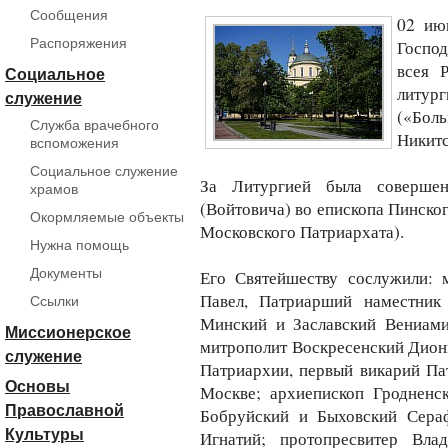
Сообщения
02 ию
Распоряжения
Господ
всея 
Социальное
литур
служение
(«Бол
Служба врачебного
Никитс
вспоможения
Социальное служение
За Литургией была совершен
храмов
(Войтовича) во епископа Пинско
Окормляемые объекты
Московского Патриархата).
Нужна помощь
Документы
Его Святейшеству сослужили: 
Павел, Патриарший наместник
Ссылки
Минский и Заславский Вениами
Миссионерское
митрополит Воскресенский Дион
служение
Патриархии, первый викарий Пат
Основы
Москве; архиепископ Гродненс
Православной
Бобруйский и Быховский Сера
Культуры
Игнатий; протопресвитер Вла