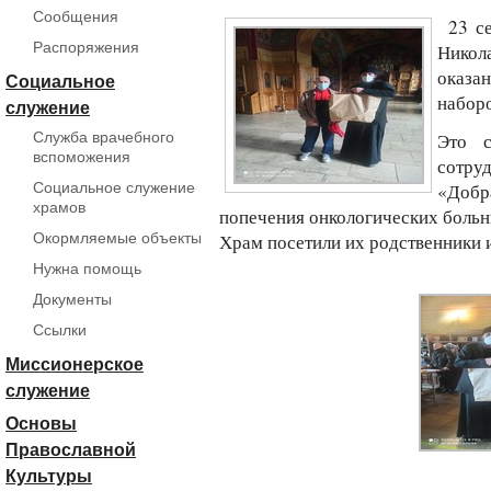
Сообщения
23 се
Распоряжения
Никол
оказа
Социальное
набор
служение
Служба врачебного
Это с
вспоможения
сотру
Социальное служение
«Добр
храмов
попечения онкологических больн
Окормляемые объекты
Храм посетили их родственники 
Нужна помощь
Документы
Ссылки
Миссионерское
служение
Основы
Православной
Культуры