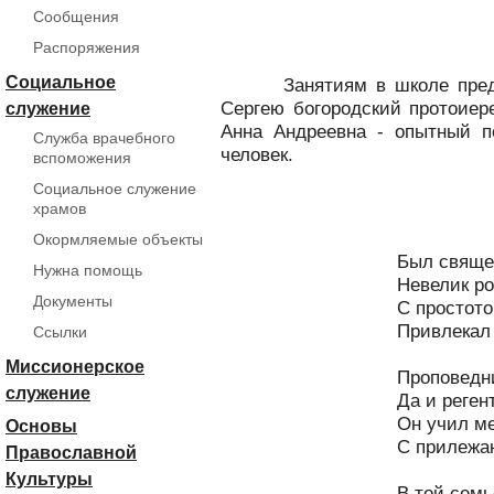
Сообщения
Распоряжения
Социальное
Занятиям в школе предшес
Сергею богородский протоиер
служение
Анна Андреевна - опытный п
Служба врачебного
человек.
вспоможения
Социальное служение
храмов
**
Окормляемые объекты
Был свяще
Нужна помощь
Невелик ро
Документы
С простот
Привлекал 
Ссылки
Миссионерское
Проповедни
служение
Да и реген
Он учил м
Основы
С прилежа
Православной
Культуры
В той семь