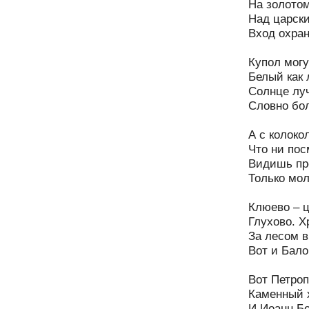
На золото
Над царски
Вход охран
Купол мог
Белый как 
Солнце луч
Словно бо
А с колоко
Что ни пос
Видишь пр
Только мол
Клюево – ц
Глухово. Х
За лесом в
Вот и Бало
Вот Петроп
Каменный х
И Иоанн Бо