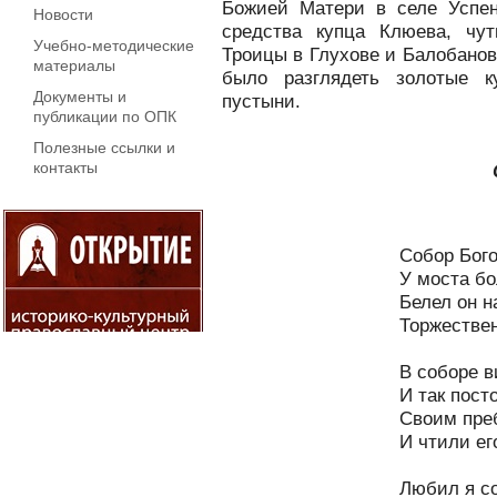
Божией Матери в селе Успен
Новости
средства купца Клюева, чу
Учебно-методические
Троицы в Глухове и Балобанов
материалы
было разглядеть золотые к
Документы и
пустыни.
публикации по ОПК
Полезные ссылки и
контакты
Собор Бого
У моста бо
Белел он н
Торжестве
В соборе 
И так пост
Своим пре
И чтили ег
Любил я со