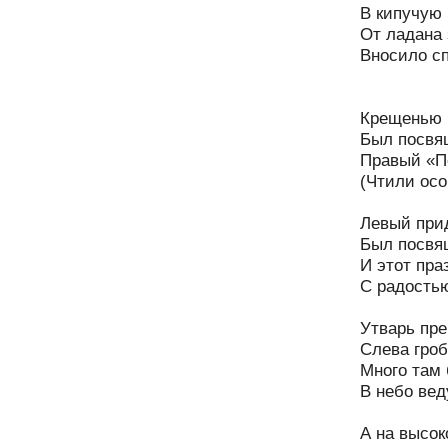
В кипучую 
От ладана 
Вносило сп
Крещенью 
Был посвящ
Правый «П
(Чтили осо
Левый при
Был посвя
И этот пра
С радость
Утварь пре
Слева гро
Много там 
В небо вед
А на высок