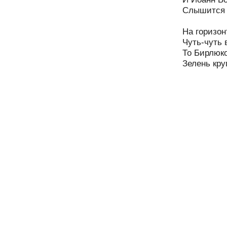
Слышится з
На горизон
Чуть-чуть 
То Бирлюк
Зелень кру