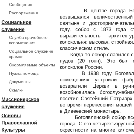
Сообщения
В центре города Богоро
Распоряжения
возвышался величественный
Социальное
святыня и достопримечатель
году, собор с 1873 года с
служение
выразительность архитек
Служба врачебного
колокольня: высокая, стройная,
вспоможения
классическом стиле.
Социальное служение
Когда-то собор славился сво
храмов
пудов (20 тонн). Это был
Окормляемые объекты
колоколов России.
В 1938 году Богоявленск
Нужна помощь
помещениях устроили фаб
Документы
возвратили Церкви в руи
Ссылки
возобновилась богослужебн
посетил Святейший Патриарх 
Миссионерское
во время перенесения мощей 
служение
в Дивеевский монастырь.
Основы
Богоявленский собор всегд
Православной
города. С его четырехъярусно
окрестности на многие килом
Культуры