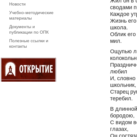
Жил он в 
Новости
свода
Учебно-методические
Каждое ут
материалы
Жизнь его 
школа.
Документы и
публикации по ОПК
Облик его
мил.
Полезные ссылки и
контакты
Ощупью л
колокольн
Праздничн
любил
И, словно
школьник,
Старец ру
теребил.
В длинной
бородою,
С видом в
глазах,
Он состяз