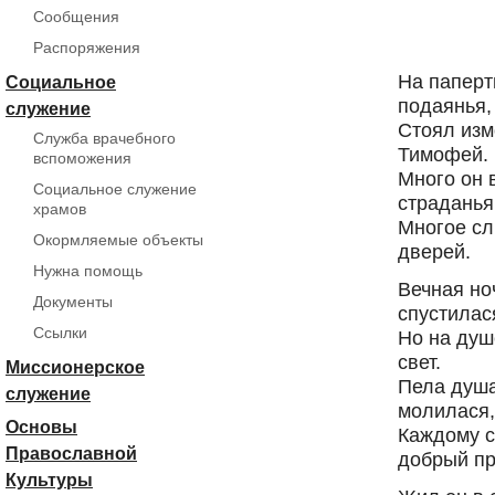
Сообщения
Зво
Распоряжения
На паперт
Социальное
подаянья,
служение
Стоял из
Служба врачебного
Тимофей.
вспоможения
Много он 
Социальное служение
страданья
храмов
Многое сл
Окормляемые объекты
дверей.
Нужна помощь
Вечная но
Документы
спустилас
Ссылки
Но на душ
свет.
Миссионерское
Пела душа
служение
молилася,
Основы
Каждому с
Православной
добрый пр
Культуры