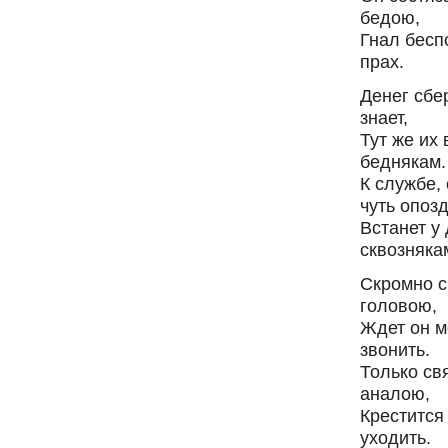
бедою,
Гнал бес
прах.
Денег сбер
знает,
Тут же их 
беднякам.
К службе, 
чуть опозд
Встанет у
сквозняка
Скромно с
головою,
Ждет он м
звонить.
Только св
аналою,
Крестится
уходить.