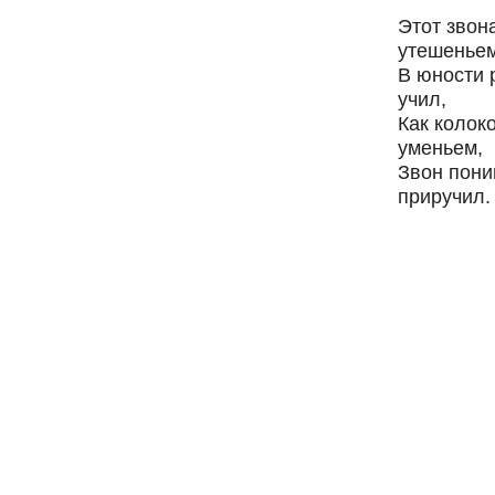
Этот звон
утешеньем
В юности 
учил,
Как колок
уменьем,
Звон пони
приручил