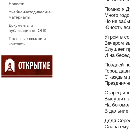
Новости
Помню я Ду
Учебно-методические
Много годо
материалы
Но не забы
Документы и
Юность всю
публикации по ОПК
Утром в со
Полезные ссылки и
Вечером вм
контакты
Слушает п
И на бесед
Поздней по
Город давн
С каждым 
Праздничны
Старец и 
Высушит з
На богомо
В дальние 
Дядя Сереж
Слава ему 