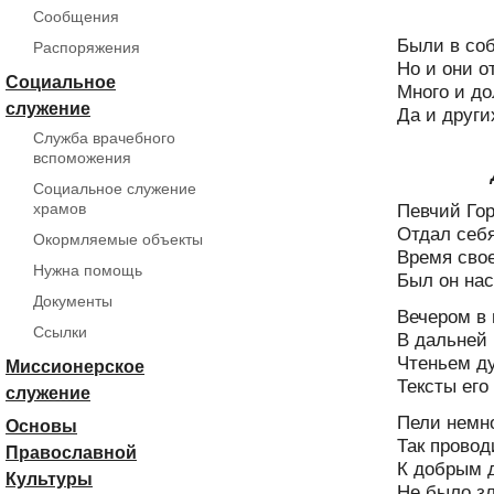
*
Сообщения
Были в соб
Распоряжения
Но и они о
Социальное
Много и д
служение
Да и други
Служба врачебного
вспоможения
Дядя
Социальное служение
Певчий Го
храмов
Отдал себя
Окормляемые объекты
Время свое
Нужна помощь
Был он нас
Документы
Вечером в
Ссылки
В дальней
Чтеньем ду
Миссионерское
Тексты его
служение
Пели немно
Основы
Так провод
Православной
К добрым 
Культуры
Не было зл