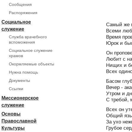
Сообщения
Распоряжения
Социальное
Самый же 
служение
Всеми люб
Время пров
Служба врачебного
вспоможения
Юрок и быс
Социальное служение
Он пропове
храмов
Любит с на
Окормляемые объекты
Нищих и б
Всех одино
Нужна помощь
Басом глуб
Документы
Вечер - ак
Ссылки
Утром и дн
Миссионерское
С требой, 
служение
Всех он ут
Основы
Общий язы
Православной
За ухо неж
Грубое сер
Культуры