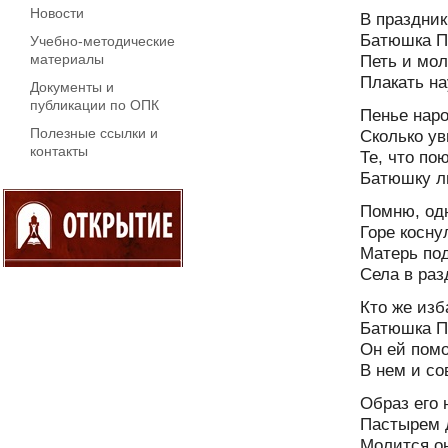
Новости
В праздник
Батюшка Пе
Учебно-методические
Петь и мол
материалы
Плакать на
Документы и
публикации по ОПК
Пенье наро
Полезные ссылки и
Сколько у
контакты
Те, что по
Батюшку лю
Помню, од
Горе косну
Матерь под
Села в раз
Кто же изб
Батюшка Пе
Он ей помо
В нем и со
Образ его 
Пастырем 
Молится он