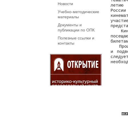
темати
Новости
летию 
России
Учебно-методические
кинема
материалы
участи
Документы и
предст
публикации по ОПК
Киноф
посеща
Полезные ссылки и
билета
контакты
Прошу 
и подв
следуе
необхо