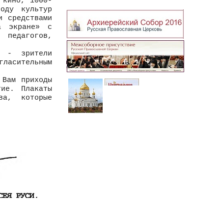
 кино, 1000-
оду культур
и средствами
а экране» с
, педагогов,
м - зрители
гласительным
Вам приходы
ие. Плакаты
ва, которые