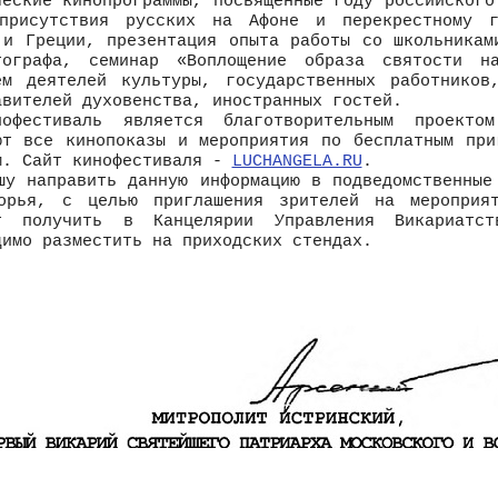
ческие кинопрограммы, посвященные году российского
присутствия русских на Афоне и перекрестному г
 и Греции, презентация опыта работы со школьникам
тографа, семинар «Воплощение образа святости н
ем деятелей культуры, государственных работников
авителей духовенства, иностранных гостей.
естиваль является благотворительным проекто
ют все кинопоказы и мероприятия по бесплатным при
м. Сайт кинофестиваля -
LUCHANGELA.RU
.
направить данную информацию в подведомственные 
орья, с целью приглашения зрителей на мероприят
т получить в Канцелярии Управления Викариатст
димо разместить на приходских стендах.