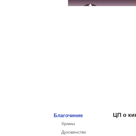
ЦП о к
Благочиние
Храмы
Духовенство