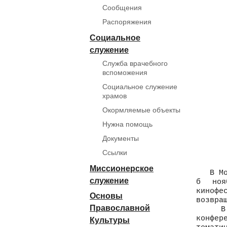
Сообщения
Распоряжения
Социальное
служение
Служба врачебного
вспоможения
Социальное служение
храмов
Окормляемые объекты
Нужна помощь
Документы
Ссылки
Миссионерское
В Моск
служение
б ноя
киноф
Основы
возвра
Православной
В чис
конфе
Культуры