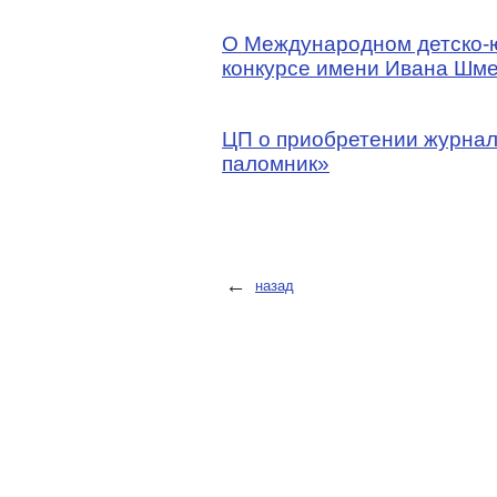
О Международном детско-
конкурсе имени Ивана Шме
ЦП о приобретении журна
паломник»
←
назад