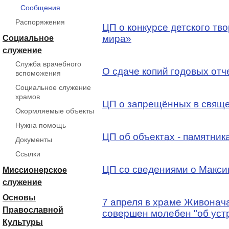
Сообщения
Распоряжения
ЦП о конкурсе детского тв
мира»
Социальное
служение
Служба врачебного
О сдаче копий годовых отч
вспоможения
Социальное служение
храмов
ЦП о запрещённых в свящ
Окормляемые объекты
Нужна помощь
ЦП об объектах - памятник
Документы
Ссылки
ЦП со сведениями о Макс
Миссионерское
служение
Основы
7 апреля в храме Живонач
Православной
совершен молебен "об уст
Культуры