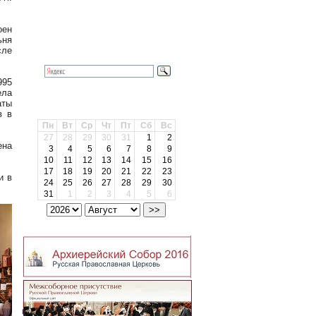
оен
ьня
Поиск
сле
995
ела
аты
Архив
в в
Пн
Вт
Ср
Чт
Пт
Сб
Вс
27
28
29
30
31
1
2
ена
3
4
5
6
7
8
9
10
11
12
13
14
15
16
17
18
19
20
21
22
23
и в
24
25
26
27
28
29
30
31
1
2
3
4
5
6