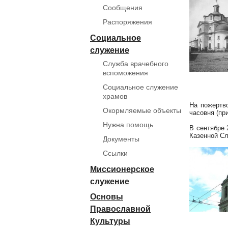
Сообщения
Распоряжения
Социальное
служение
Служба врачебного
вспоможения
Социальное служение
храмов
На пожертв
Окормляемые объекты
часовня (пр
Нужна помощь
В сентябре 
Казенной Сл
Документы
Ссылки
Миссионерское
служение
Основы
Православной
Культуры