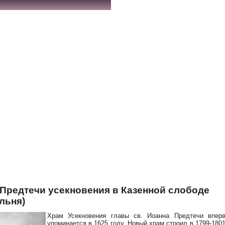
Предтечи усекновения в Казенной слободе
льня)
Храм Усекновения главы св. Иоанна Предтечи впер
упоминается в 1625 году. Новый храм строил в 1799-1801 